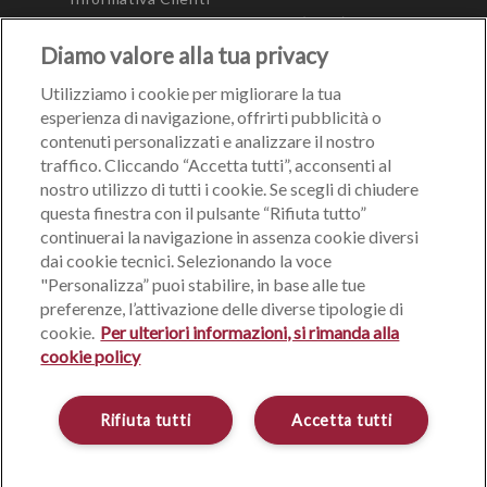
Modulo Unico Precontrattuale (MUP)
Diamo valore alla tua privacy
Utilizziamo i cookie per migliorare la tua
esperienza di navigazione, offrirti pubblicità o
contenuti personalizzati e analizzare il nostro
traffico. Cliccando “Accetta tutti”, acconsenti al
nostro utilizzo di tutti i cookie. Se scegli di chiudere
questa finestra con il pulsante “Rifiuta tutto”
AREA TECNICA
continuerai la navigazione in assenza cookie diversi
dai cookie tecnici. Selezionando la voce
Lavora con noi
"Personalizza” puoi stabilire, in base alle tue
Sito di Gruppo
preferenze, l’attivazione delle diverse tipologie di
Dati legali società di PIB Group Italia
cookie.
Per ulteriori informazioni, si rimanda alla
Privacy Policy
cookie policy
Cookie Policy
Mappa del sito
Rifiuta tutti
Accetta tutti