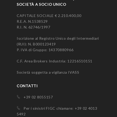
SOCIETÀ A SOCIO UNICO
CAPITALE SOCIALE € 2.210.400,00
R.E.A. N.1538529
R.I. N. 62746/1997
Iscrizione al Registro Unico degli Intermediari
(RUI): N.
B000123419
P. IVA di Gruppo: 14370880966
C.F. Area Brokers Industria: 12216510151
Società soggetta a vigilanza
IVASS
CONTATTI
+39 02 8055157
Per i sinistri FIGC chiamare: +39 02 4013
5492