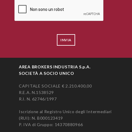
AREA BROKERS INDUSTRIA S.p.A.
SOCIETÀ A SOCIO UNICO
CAPITALE SOCIALE € 2.210.400,00
R.E.A. N.1538529
R.I. N. 62746/1997
Iscrizione al Registro Unico degli Intermediari
(RUI): N.
B000123419
P. IVA di Gruppo: 14370880966